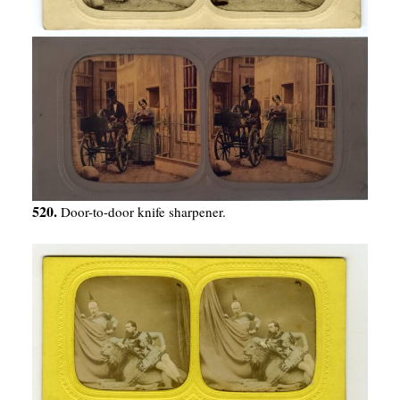
520.
Door-to-door knife sharpener.